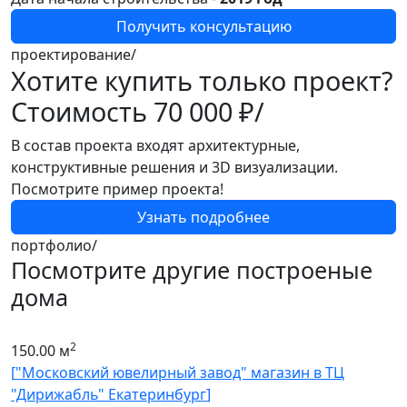
Получить консультацию
проектирование/
Хотите купить только проект?
Стоимость
70 000 ₽/
В состав проекта входят архитектурные,
конструктивные решения и 3D визуализации.
Посмотрите пример проекта!
Узнать подробнее
портфолио/
Посмотрите другие построеные
дома
2
150.00 м
[
"Московский ювелирный завод" магазин в ТЦ
2
"Дирижабль" Екатеринбург
]
П